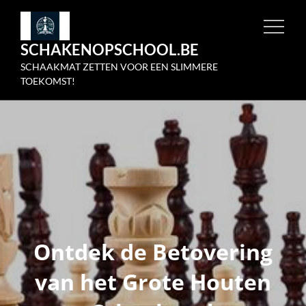
Skip
to
SCHAKENOPSCHOOL.BE
content
SCHAAKMAT ZETTEN VOOR EEN SLIMMERE
TOEKOMST!
Ontdek de Betovering
van het Grote Houten