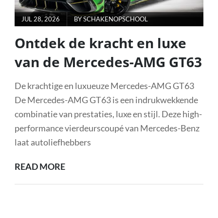
POSTED
JUL 28, 2026
BY
SCHAKENOPSCHOOL
ON
Ontdek de kracht en luxe
van de Mercedes-AMG GT63
De krachtige en luxueuze Mercedes-AMG GT63
De Mercedes-AMG GT63 is een indrukwekkende
combinatie van prestaties, luxe en stijl. Deze high-
performance vierdeurscoupé van Mercedes-Benz
laat autoliefhebbers
ONTDEK
READ MORE
DE
KRACHT
EN