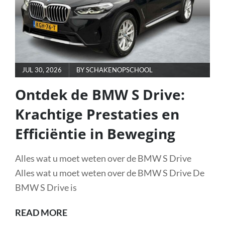
TECHNOLOGIE
POSTED
JUL 30, 2026
BY
SCHAKENOPSCHOOL
ON
Ontdek de BMW S Drive:
Krachtige Prestaties en
Efficiëntie in Beweging
Alles wat u moet weten over de BMW S Drive
Alles wat u moet weten over de BMW S Drive De
BMW S Drive is
ONTDEK
READ MORE