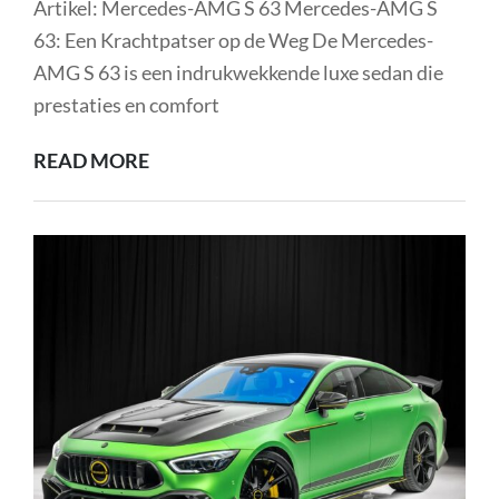
Artikel: Mercedes-AMG S 63 Mercedes-AMG S
63: Een Krachtpatser op de Weg De Mercedes-
AMG S 63 is een indrukwekkende luxe sedan die
prestaties en comfort
ONTDEK
READ MORE
DE
LUXE
EN
KRACHT
VAN
DE
MERCEDES-
AMG
S
63