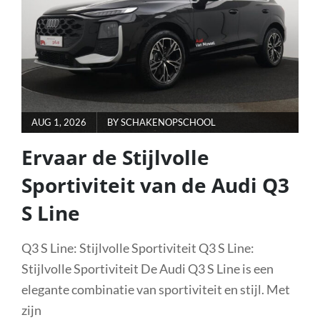
DIMENSIE
VAN
STRATEGIE
EN
PLEZIER
POSTED
AUG 1, 2026
BY
SCHAKENOPSCHOOL
ON
Ervaar de Stijlvolle
Sportiviteit van de Audi Q3
S Line
Q3 S Line: Stijlvolle Sportiviteit Q3 S Line:
Stijlvolle Sportiviteit De Audi Q3 S Line is een
elegante combinatie van sportiviteit en stijl. Met
zijn