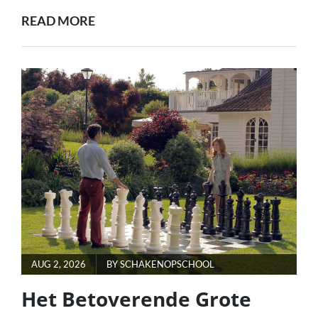
ONTDEK
READ MORE
DE
LUXE
EN
KRACHT
VAN
DE
PORSCHE
MACAN
TURBO
S
POSTED
AUG 2, 2026
BY
SCHAKENOPSCHOOL
ON
Het Betoverende Grote