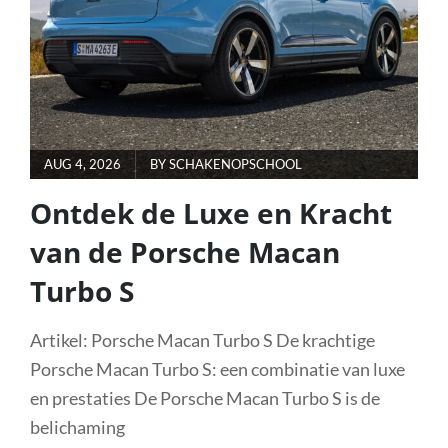
BAG:
INNOVATIE
IN
STOFZUIGERZAKKEN
POSTED
AUG 4, 2026
BY
SCHAKENOPSCHOOL
ON
Ontdek de Luxe en Kracht
van de Porsche Macan
Turbo S
Artikel: Porsche Macan Turbo S De krachtige
Porsche Macan Turbo S: een combinatie van luxe
en prestaties De Porsche Macan Turbo S is de
belichaming