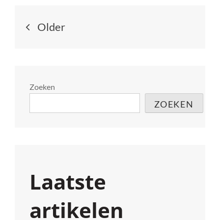
LUXE
Berichtnavigatie
VAN
Older
DE
MERCEDES-
AMG
GT63
Zoeken
ZOEKEN
Laatste
artikelen