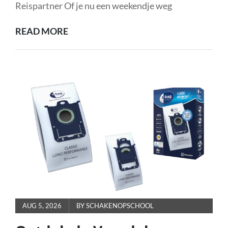
Reispartner Of je nu een weekendje weg
ONTDEK
READ MORE
DE
VEELZIJDIGHEID
VAN
DE
NORTH
FACE
DUFFEL
S:
JOUW
IDEALE
REISPARTNER
POSTED
AUG 5, 2026
BY
SCHAKENOPSCHOOL
ON