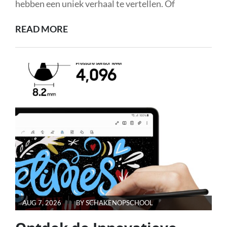
hebben een uniek verhaal te vertellen. Of
ONTDEK
READ MORE
DE
WERELD
VAN
ALLEENSTAANDE
VROUWEN
OP
RENDEZ-
VOUS.BE!
POSTED
AUG 7, 2026
BY
SCHAKENOPSCHOOL
ON