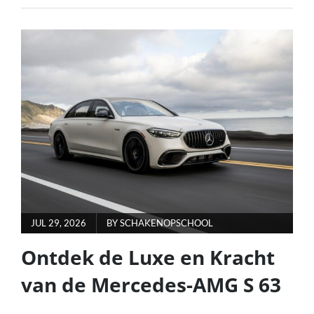
DE
BMW
S
DRIVE:
KRACHTIGE
PRESTATIES
EN
EFFICIËNTIE
IN
BEWEGING
POSTED
JUL 29, 2026
BY
SCHAKENOPSCHOOL
ON
Ontdek de Luxe en Kracht
van de Mercedes-AMG S 63