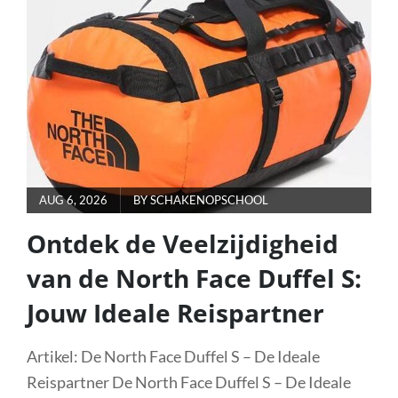
JOUW
CREATIEVE
METGEZEL
VOOR
GALAXY
TABLETS
POSTED
AUG 6, 2026
BY
SCHAKENOPSCHOOL
ON
Ontdek de Veelzijdigheid
van de North Face Duffel S:
Jouw Ideale Reispartner
Artikel: De North Face Duffel S – De Ideale
Reispartner De North Face Duffel S – De Ideale