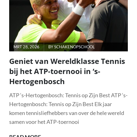
SCHAAKSPEL
POSTED
MRT 28, 2026
BY
SCHAKENOPSCHOOL
ON
Geniet van Wereldklasse Tennis
bij het ATP-toernooi in ‘s-
Hertogenbosch
ATP ‘s-Hertogenbosch: Tennis op Zijn Best ATP ‘s-
Hertogenbosch: Tennis op Zijn Best Elk jaar
komen tennisliefhebbers van over de hele wereld
samen voor het ATP-toernooi
GENIET
READ MORE