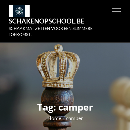
Skip
to
SCHAKENOPSCHOOL.BE
content
SCHAAKMAT ZETTEN VOOR EEN SLIMMERE
TOEKOMST!
Tag:
camper
Home
camper