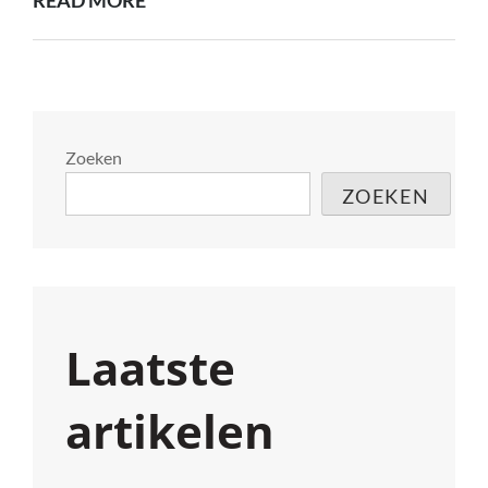
VAN
WERELDKLASSE
TENNIS
BIJ
HET
Zoeken
ATP-
ZOEKEN
TOERNOOI
IN
‘S-
HERTOGENBOSCH
Laatste
artikelen