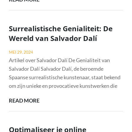
DE
NIEUWE
SAMSUNG
Surrealistische Genialiteit: De
GALAXY
Wereld van Salvador Dalí
S23
ULTRA:
Posted
MEI 29, 2024
EEN
on
Artikel over Salvador Dalí De Genialiteit van
INNOVATIEVE
Salvador Dalí Salvador Dalí, de beroemde
STAP
Spaanse surrealistische kunstenaar, staat bekend
VOORUIT
om zijn unieke en provocatieve kunstwerken die
SURREALISTISCHE
READ MORE
GENIALITEIT:
DE
WERELD
Optimaliseer je online