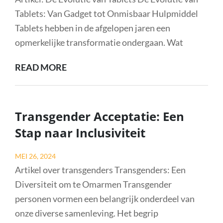
S
Tablets: Van Gadget tot Onmisbaar Hulpmiddel
STRATEGIE
Tablets hebben in de afgelopen jaren een
opmerkelijke transformatie ondergaan. Wat
DE
READ MORE
OPKOMST
EN
IMPACT
Transgender Acceptatie: Een
VAN
Stap naar Inclusiviteit
TABLETS
IN
Posted
MEI 26, 2024
DE
on
Artikel over transgenders Transgenders: Een
SAMENLEVING
Diversiteit om te Omarmen Transgender
personen vormen een belangrijk onderdeel van
onze diverse samenleving. Het begrip