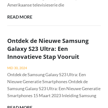
Amerikaanse televisieserie die
HET
READ MORE
EMOTIONELE
DRAMA
VAN
Ontdek de Nieuwe Samsung
GREY’S
Galaxy S23 Ultra: Een
ANATOMY:
Innovatieve Stap Vooruit
EEN
WERELDWIJD
Posted
MEI 30, 2024
FENOMEEN
on
Ontdek de Samsung Galaxy S23 Ultra: Een
Nieuwe Generatie Smartphones Ontdek de
Samsung Galaxy S23 Ultra: Een Nieuwe Generatie
Smartphones 15 Maart 2023 Inleiding Samsung
ONTDEK
READ MORE