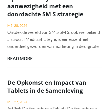
VAN
aanwezigheid met een
SALVADOR
doordachte SM S strategie
DALÍ
Posted
MEI 28, 2024
on
Ontdek de wereld van SM S SM S, ook wel bekend
als Social Media Strategie, is een essentieel
onderdeel geworden van marketing in de digitale
OPTIMALISEER
READ MORE
JE
ONLINE
AANWEZIGHEID
De Opkomst en Impact van
MET
Tablets in de Samenleving
EEN
DOORDACHTE
Posted
MEI 27, 2024
SM
on
Artikel: De Evolutie van Tablets De Evolutie van