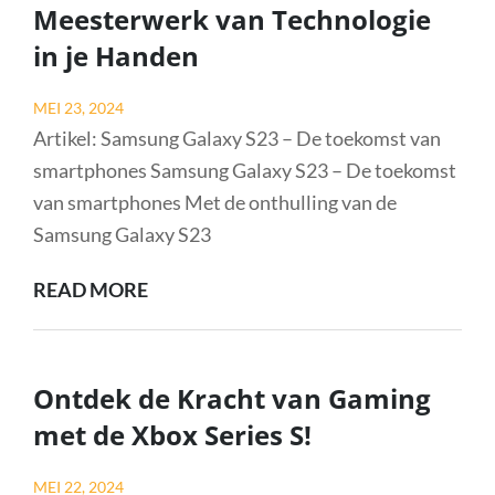
Meesterwerk van Technologie
IO)
in je Handen
IN
DE
Posted
MEI 23, 2024
MODERNE
on
Artikel: Samsung Galaxy S23 – De toekomst van
SAMENLEVING
smartphones Samsung Galaxy S23 – De toekomst
van smartphones Met de onthulling van de
Samsung Galaxy S23
ONTDEK
READ MORE
DE
INNOVATIE
VAN
Ontdek de Kracht van Gaming
DE
met de Xbox Series S!
SAMSUNG
GALAXY
Posted
MEI 22, 2024