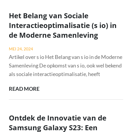
GRENSVERLEGGENDE
MOGELIJKHEDEN
Het Belang van Sociale
VAN
Interactieoptimalisatie (s io) in
DE
de Moderne Samenleving
S23
ULTRA
Posted
MEI 24, 2024
on
Artikel over s io Het Belang van s io in de Moderne
Samenleving De opkomst van s io, ook wel bekend
als sociale interactieoptimalisatie, heeft
HET
READ MORE
BELANG
VAN
SOCIALE
Ontdek de Innovatie van de
INTERACTIEOPTIMALISATIE
Samsung Galaxy S23: Een
(S