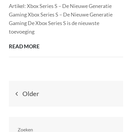
S23:
on
Artikel: Xbox Series S – De Nieuwe Generatie
EEN
Gaming Xbox Series S – De Nieuwe Generatie
MEESTERWERK
Gaming De Xbox Series S is de nieuwste
VAN
toevoeging
TECHNOLOGIE
ONTDEK
READ MORE
IN
DE
JE
KRACHT
HANDEN
VAN
GAMING
Berichtnavigatie
MET
Older
DE
XBOX
SERIES
S!
Zoeken