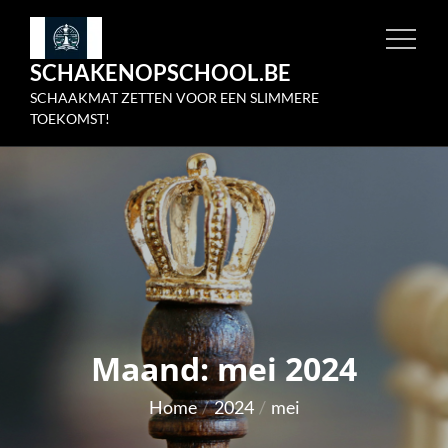
Skip
to
SCHAKENOPSCHOOL.BE
content
SCHAAKMAT ZETTEN VOOR EEN SLIMMERE
TOEKOMST!
Maand:
mei 2024
Home
2024
mei