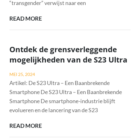
“transgender” verwijst naar een
TRANSGENDER
READ MORE
ACCEPTATIE:
EEN
STAP
Ontdek de grensverleggende
NAAR
mogelijkheden van de S23 Ultra
INCLUSIVITEIT
Posted
MEI 25, 2024
on
Artikel: De S23 Ultra – Een Baanbrekende
Smartphone De S23 Ultra – Een Baanbrekende
Smartphone De smartphone-industrie blijft
evolueren en de lancering van de S23
ONTDEK
READ MORE
DE