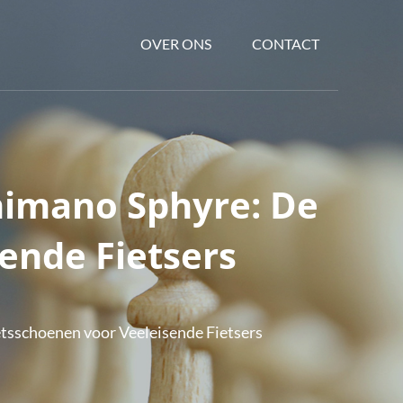
OVER ONS
CONTACT
himano Sphyre: De
ende Fietsers
tsschoenen voor Veeleisende Fietsers