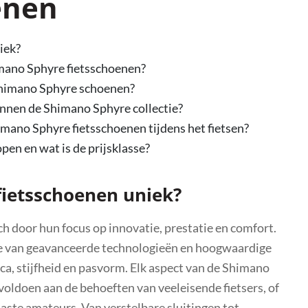
enen
iek?
mano Sphyre fietsschoenen?
Shimano Sphyre schoenen?
innen de Shimano Sphyre collectie?
imano Sphyre fietsschoenen tijdens het fietsen?
en en wat is de prijsklasse?
ietsschoenen uniek?
 door hun focus op innovatie, prestatie en comfort.
ie van geavanceerde technologieën en hoogwaardige
a, stijfheid en pasvorm. Elk aspect van de Shimano
oldoen aan de behoeften van veeleisende fietsers, of
aste amateurs. Van verstelbare sluitingen tot