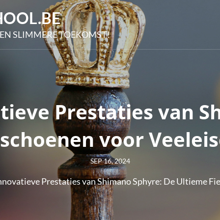
OOL.BE
EN SLIMMERE TOEKOMST!
tieve Prestaties van S
sschoenen voor Veeleis
Posted
SEP 16, 2024
on
nnovatieve Prestaties van Shimano Sphyre: De Ultieme Fie