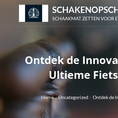
Skip
SCHAKENOPSCH
to
SCHAAKMAT ZETTEN VOOR E
content
Ontdek de Innova
Ultieme Fiet
Home
Uncategorized
Ontdek de I