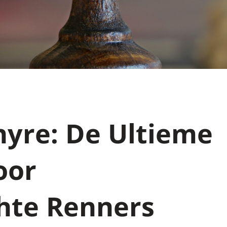
hyre: De Ultieme
oor
chte Renners