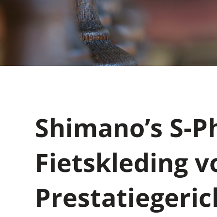
Shimano’s S-P
Fietskleding v
Prestatiegeri