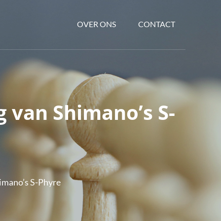
OVER ONS
CONTACT
g van Shimano’s S-
himano’s S-Phyre