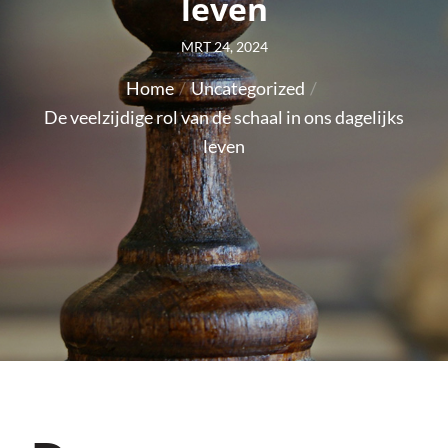
leven
Posted
MRT 24, 2024
on
Home
Uncategorized
De veelzijdige rol van de schaal in ons dagelijks
leven