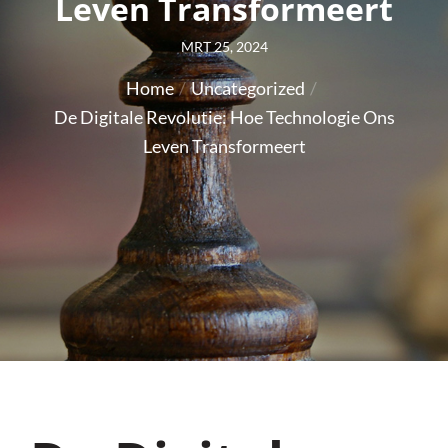
Leven Transformeert
Posted
MRT 25, 2024
on
Home
Uncategorized
De Digitale Revolutie: Hoe Technologie Ons
Leven Transformeert