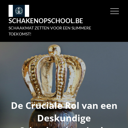
Skip
to
SCHAKENOPSCHOOL.BE
content
SCHAAKMAT ZETTEN VOOR EEN SLIMMERE
TOEKOMST!
De Cruciale Rol van een
Deskundige