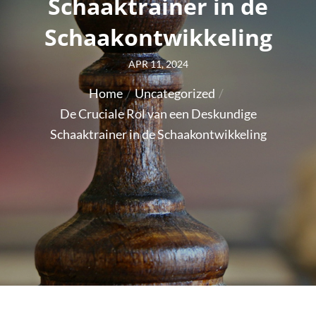
Schaaktrainer in de
Schaakontwikkeling
Posted
APR 11, 2024
on
Home
Uncategorized
De Cruciale Rol van een Deskundige
Schaaktrainer in de Schaakontwikkeling