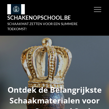
Skip
to
SCHAKENOPSCHOOL.BE
content
SCHAAKMAT ZETTEN VOOR EEN SLIMMERE
TOEKOMST!
Ontdek de Belangrijkste
Schaakmaterialen voor