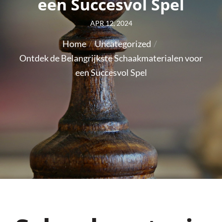
een Succesvol Spel
Posted
APR 12, 2024
on
Home
Uncategorized
Ontdek de Belangrijkste Schaakmaterialen voor
een Succesvol Spel