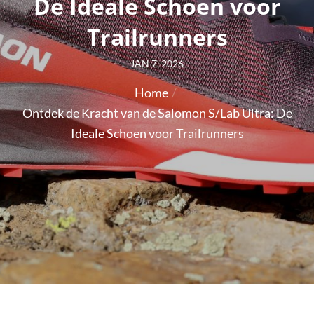
De Ideale Schoen voor
Trailrunners
Posted
JAN 7, 2026
on
Home
Ontdek de Kracht van de Salomon S/Lab Ultra: De
Ideale Schoen voor Trailrunners