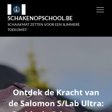
Skip
to
SCHAKENOPSCHOOL.BE
content
SCHAAKMAT ZETTEN VOOR EEN SLIMMERE
TOEKOMST!
Ontdek de Kracht van
de Salomon S/Lab Ultra: