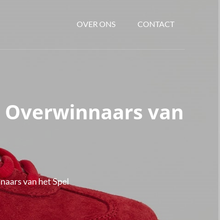
OVER ONS
CONTACT
e Overwinnaars van
aars van het Spel