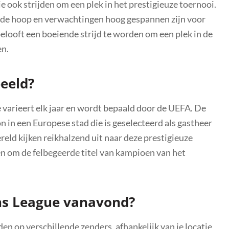
e ook strijden om een plek in het prestigieuze toernooi.
j de hoop en verwachtingen hoog gespannen zijn voor
belooft een boeiende strijd te worden om een plek in de
en.
eeld?
varieert elk jaar en wordt bepaald door de UEFA. De
n in een Europese stad die is geselecteerd als gastheer
eld kijken reikhalzend uit naar deze prestigieuze
en om de felbegeerde titel van kampioen van het
ns League vanavond?
op verschillende zenders, afhankelijk van je locatie