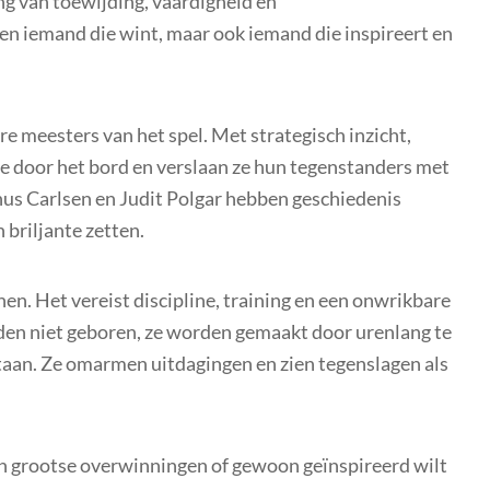
ng van toewijding, vaardigheid en
en iemand die wint, maar ook iemand die inspireert en
e meesters van het spel. Met strategisch inzicht,
ze door het bord en verslaan ze hun tegenstanders met
us Carlsen en Judit Polgar hebben geschiedenis
briljante zetten.
n. Het vereist discipline, training en een onwrikbare
en niet geboren, ze worden gemaakt door urenlang te
staan. Ze omarmen uitdagingen en zien tegenslagen als
an grootse overwinningen of gewoon geïnspireerd wilt