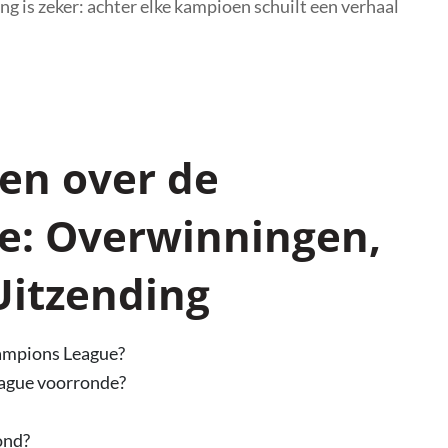
 is zeker: achter elke kampioen schuilt een verhaal
en over de
e: Overwinningen,
 Uitzending
hampions League?
eague voorronde?
ond?