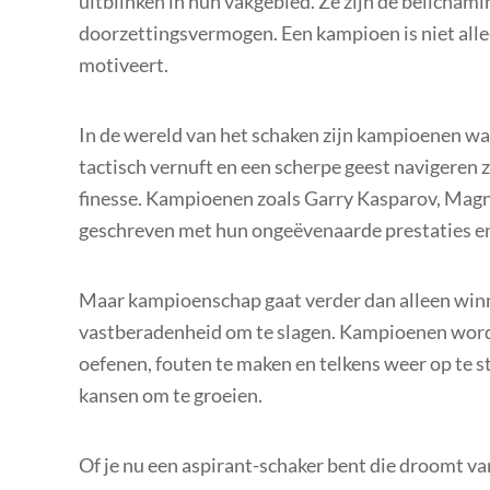
uitblinken in hun vakgebied. Ze zijn de belichami
doorzettingsvermogen. Een kampioen is niet alle
motiveert.
In de wereld van het schaken zijn kampioenen war
tactisch vernuft en een scherpe geest navigeren 
finesse. Kampioenen zoals Garry Kasparov, Magn
geschreven met hun ongeëvenaarde prestaties en 
Maar kampioenschap gaat verder dan alleen winne
vastberadenheid om te slagen. Kampioenen word
oefenen, fouten te maken en telkens weer op te 
kansen om te groeien.
Of je nu een aspirant-schaker bent die droomt v