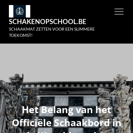
Skip
to
SCHAKENOPSCHOOL.BE
content
SCHAAKMAT ZETTEN VOOR EEN SLIMMERE
TOEKOMST!
Het Belang van het
Officiële Schaakbord in