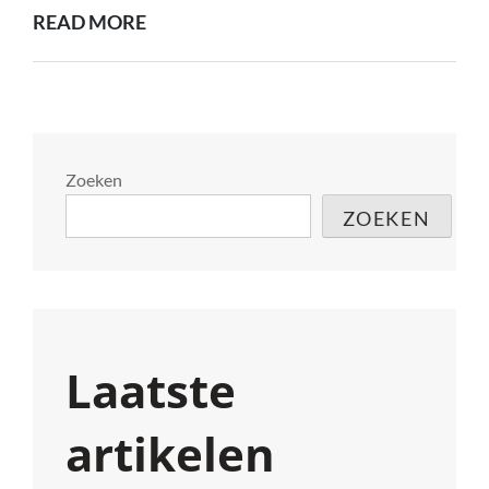
ONTDEK
READ MORE
DE
MAGIE
VAN
DE
SCHAAKSET:
Zoeken
EEN
ZOEKEN
TIJDLOOS
SPEL
VAN
INTELLIGENTIE
EN
Laatste
STRATEGIE
artikelen