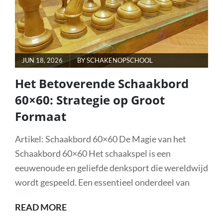
EN
INTELLIGENTIE
POSTED
JUN 18, 2026
BY
SCHAKENOPSCHOOL
ON
Het Betoverende Schaakbord
60×60: Strategie op Groot
Formaat
Artikel: Schaakbord 60×60 De Magie van het
Schaakbord 60×60 Het schaakspel is een
eeuwenoude en geliefde denksport die wereldwijd
wordt gespeeld. Een essentieel onderdeel van
HET
READ MORE
BETOVERENDE