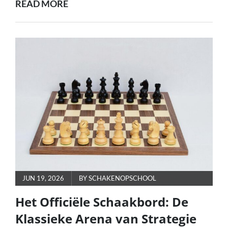
ONTDEK
READ MORE
DE
UITDAGING
VAN
DE
SCHAAKPUZZEL:
TEST
JE
VAARDIGHEDEN!
POSTED
JUN 19, 2026
BY
SCHAKENOPSCHOOL
ON
Het Officiële Schaakbord: De
Klassieke Arena van Strategie