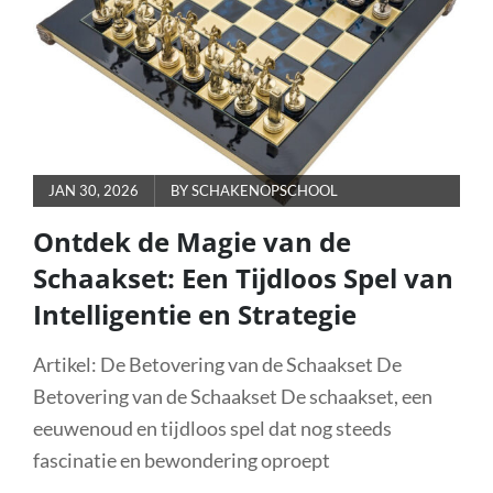
TOEVOEGING
AAN
JE
SPELCOLLECTIE
POSTED
JAN 30, 2026
BY
SCHAKENOPSCHOOL
ON
Ontdek de Magie van de
Schaakset: Een Tijdloos Spel van
Intelligentie en Strategie
Artikel: De Betovering van de Schaakset De
Betovering van de Schaakset De schaakset, een
eeuwenoud en tijdloos spel dat nog steeds
fascinatie en bewondering oproept