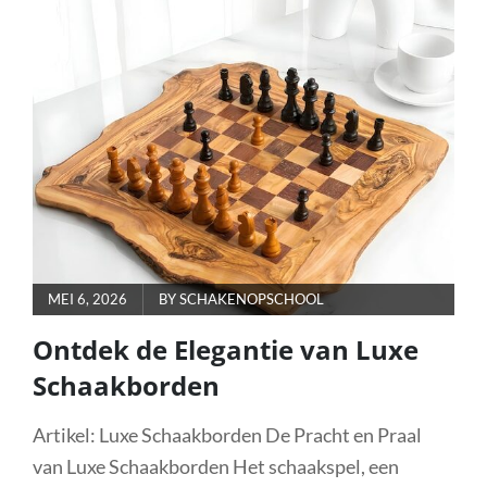
HET
OFFICIËLE
SCHAAKBORD
IN
DE
WERELD
VAN
HET
SCHAKEN
POSTED
MEI 6, 2026
BY
SCHAKENOPSCHOOL
ON
Ontdek de Elegantie van Luxe
Schaakborden
Artikel: Luxe Schaakborden De Pracht en Praal
van Luxe Schaakborden Het schaakspel, een