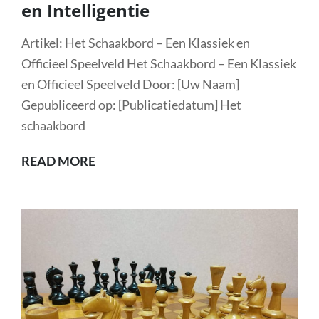
en Intelligentie
Artikel: Het Schaakbord – Een Klassiek en
Officieel Speelveld Het Schaakbord – Een Klassiek
en Officieel Speelveld Door: [Uw Naam]
Gepubliceerd op: [Publicatiedatum] Het
schaakbord
HET
READ MORE
OFFICIËLE
SCHAAKBORD:
DE
KLASSIEKE
ARENA
VAN
STRATEGIE