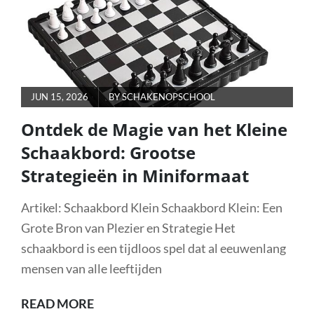
UITDAGING
VOOR
ECHTE
STRATEGEN
POSTED
JUN 15, 2026
BY
SCHAKENOPSCHOOL
ON
Ontdek de Magie van het Kleine
Schaakbord: Grootse
Strategieën in Miniformaat
Artikel: Schaakbord Klein Schaakbord Klein: Een
Grote Bron van Plezier en Strategie Het
schaakbord is een tijdloos spel dat al eeuwenlang
mensen van alle leeftijden
ONTDEK
READ MORE