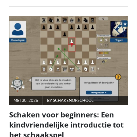
DE
MAGIE
VAN
HET
KLEINE
SCHAAKBORD:
GROOTSE
STRATEGIEËN
IN
MINIFORMAAT
POSTED
MEI 30, 2026
BY
SCHAKENOPSCHOOL
ON
Schaken voor beginners: Een
kindvriendelijke introductie tot
het schaakspel