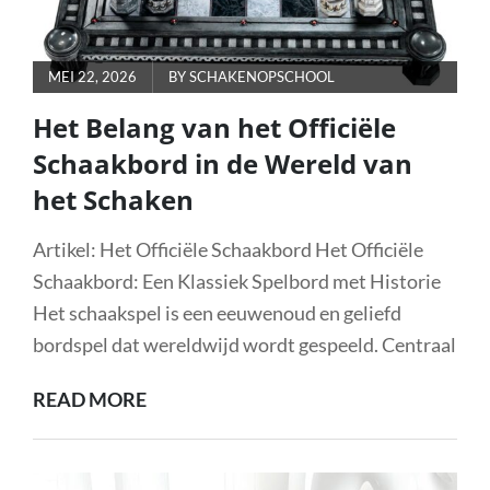
POSTED
MEI 22, 2026
BY
SCHAKENOPSCHOOL
ON
Het Belang van het Officiële
Schaakbord in de Wereld van
het Schaken
Artikel: Het Officiële Schaakbord Het Officiële
Schaakbord: Een Klassiek Spelbord met Historie
Het schaakspel is een eeuwenoud en geliefd
bordspel dat wereldwijd wordt gespeeld. Centraal
HET
READ MORE
BELANG
VAN