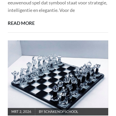
eeuwenoud spel dat symbool staat voor strategie,
intelligentie en elegantie. Voor de
ONTDEK
READ MORE
DE
ELEGANTIE
VAN
LUXE
SCHAAKBORDEN
POSTED
MRT 2, 2026
BY
SCHAKENOPSCHOOL
ON