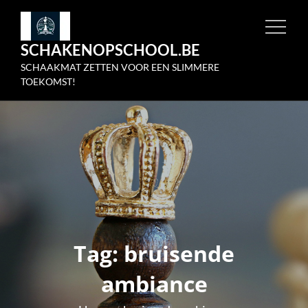
Skip
to
SCHAKENOPSCHOOL.BE
content
SCHAAKMAT ZETTEN VOOR EEN SLIMMERE
TOEKOMST!
Tag:
bruisende
ambiance