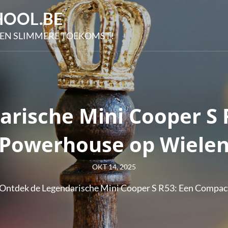
OOL.BE
EN SLIMMERE TOEKOMST!
rische Mini Cooper S
Powerhouse op Wiele
Posted
OKT 14, 2025
on
Ontdek de Legendarische Mini Cooper S R53: Een Compa