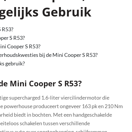
elijks Gebruik
S R53?
oper S R53?
Mini Cooper S R53?
rhoudskwesties bij de Mini Cooper S R53?
ks gebruik?
 de Mini Cooper S R53?
ige supercharged 1.6-liter viercilindermotor die
te powerhouse produceert ongeveer 163 pk en 210 Nm
arheid biedt in bochten. Met een handgeschakelde
eiteloos schakelen tussen verschillende
rtieve auto over sportophanging, schijfremmen