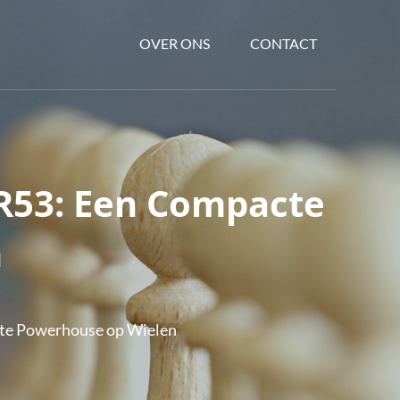
OVER ONS
CONTACT
 R53: Een Compacte
n
cte Powerhouse op Wielen