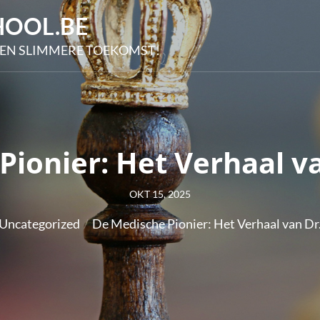
OOL.BE
EN SLIMMERE TOEKOMST!
ionier: Het Verhaal v
Posted
OKT 15, 2025
on
Uncategorized
De Medische Pionier: Het Verhaal van Dr