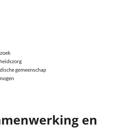
rzoek
dheidszorg
medische gemeenschap
rmogen
Samenwerking en