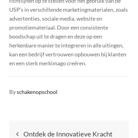
richtlijnen op te stellen voor het gebruik van de
USP’s in verschillende marketingmaterialen, zoals
advertenties, sociale media, website en
promotiemateriaal. Door een consistente
boodschap uit te dragen en deze op een
herkenbare manier te integreren in alle uitingen,
kan een bedrijf vertrouwen opbouwen bij klanten
en een sterk merkimago creëren.
By
schakenopschool
Berichtnavigatie
Ontdek de Innovatieve Kracht