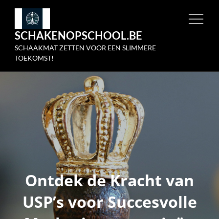
Skip
to
SCHAKENOPSCHOOL.BE
content
SCHAAKMAT ZETTEN VOOR EEN SLIMMERE
TOEKOMST!
Ontdek de Kracht van
USP’s voor Succesvolle