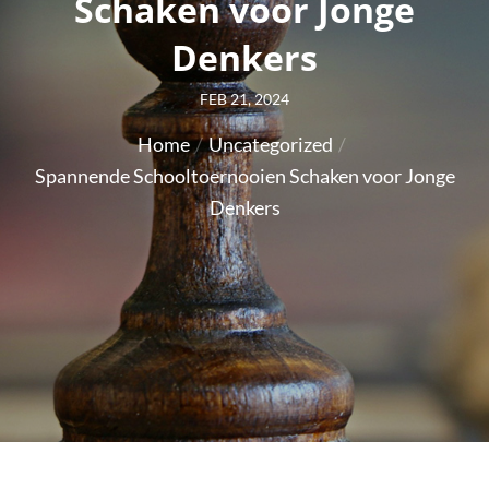
Schaken voor Jonge
Denkers
Posted
FEB 21, 2024
on
Home
Uncategorized
Spannende Schooltoernooien Schaken voor Jonge
Denkers