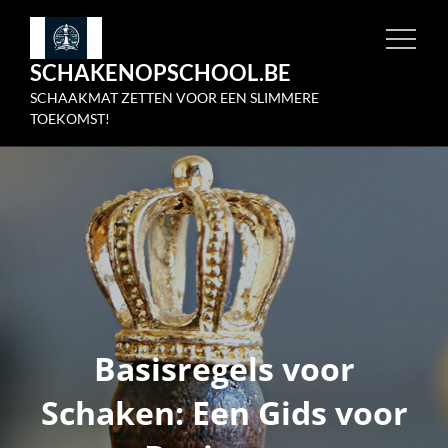
Skip
to
SCHAKENOPSCHOOL.BE
content
SCHAAKMAT ZETTEN VOOR EEN SLIMMERE
TOEKOMST!
Basisregels voor
Schaken: Een Gids voor