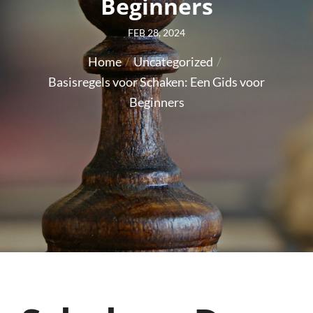
Beginners
Posted
FEB 28, 2024
on
Home
Uncategorized
Basisregels voor Schaken: Een Gids voor
Beginners