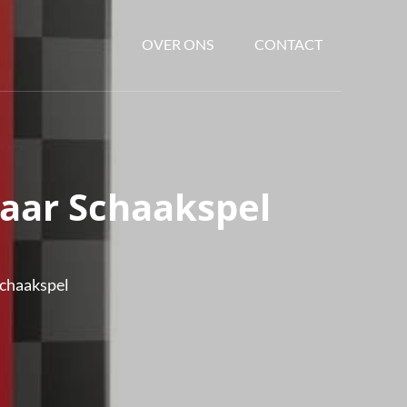
OVER ONS
CONTACT
aar Schaakspel
chaakspel