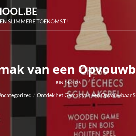
OOL.BE
EN SLIMMERE TOEKOMST!
mak van een Opvouwb
Posted
JUN 14, 2026
on
ncategorized
Ontdek het Gemak van een Opvouwbaar S