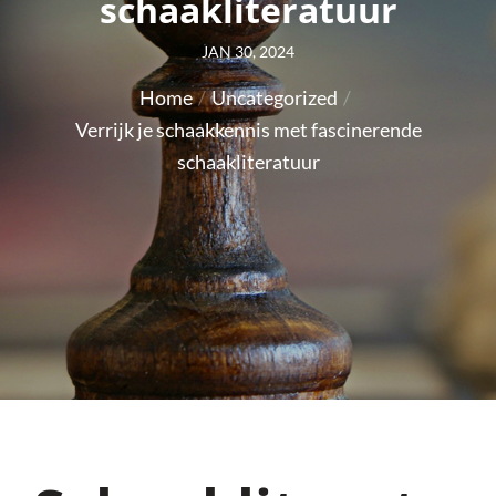
schaakliteratuur
Posted
JAN 30, 2024
on
Home
Uncategorized
Verrijk je schaakkennis met fascinerende
schaakliteratuur