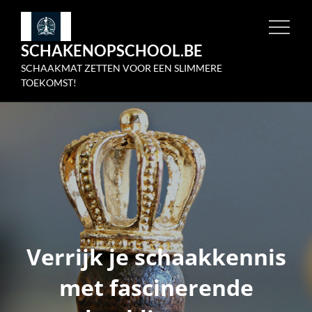
Skip
to
SCHAKENOPSCHOOL.BE
content
SCHAAKMAT ZETTEN VOOR EEN SLIMMERE
TOEKOMST!
Verrijk je schaakkennis
met fascinerende