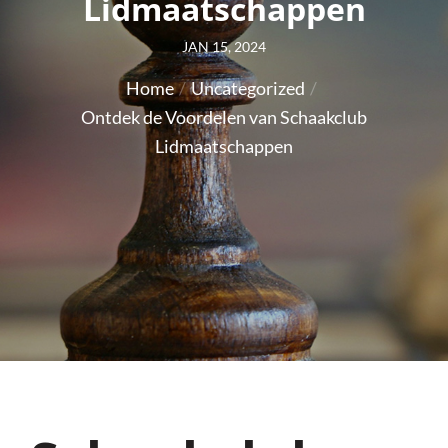
Lidmaatschappen
Posted
JAN 15, 2024
on
Home
Uncategorized
Ontdek de Voordelen van Schaakclub
Lidmaatschappen