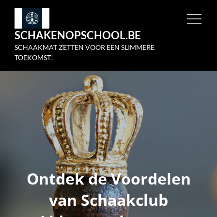
Skip
to
SCHAKENOPSCHOOL.BE
content
SCHAAKMAT ZETTEN VOOR EEN SLIMMERE
TOEKOMST!
Ontdek de Voordelen
van Schaakclub