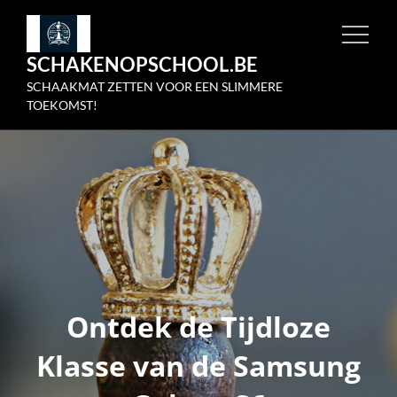
Skip
to
SCHAKENOPSCHOOL.BE
content
SCHAAKMAT ZETTEN VOOR EEN SLIMMERE
TOEKOMST!
Ontdek de Tijdloze
Klasse van de Samsung