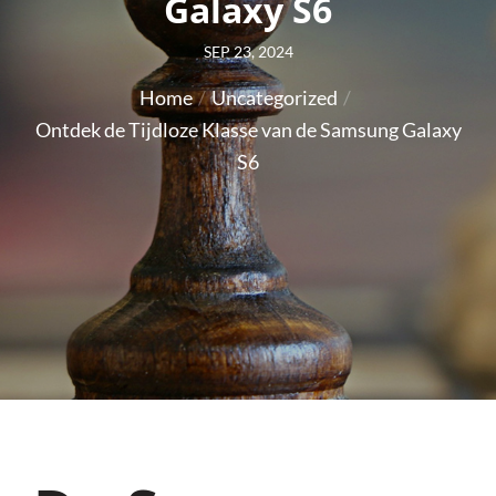
Galaxy S6
Posted
SEP 23, 2024
on
Home
Uncategorized
Ontdek de Tijdloze Klasse van de Samsung Galaxy
S6