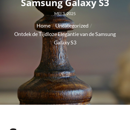
Samsung Galaxy S3
Posted
MEI 3, 2025
on
Home
Uncategorized
Ontdek de Tijdloze Elegantie van de Samsung
Galaxy S3