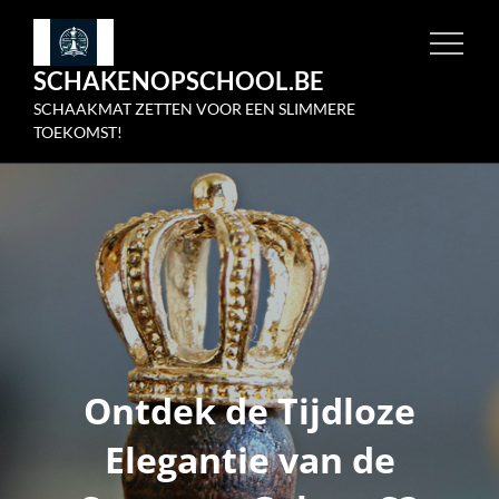
Skip
to
SCHAKENOPSCHOOL.BE
content
SCHAAKMAT ZETTEN VOOR EEN SLIMMERE
TOEKOMST!
Ontdek de Tijdloze
Elegantie van de