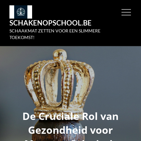
Skip
to
SCHAKENOPSCHOOL.BE
content
SCHAAKMAT ZETTEN VOOR EEN SLIMMERE
TOEKOMST!
De Cruciale Rol van
Gezondheid voor