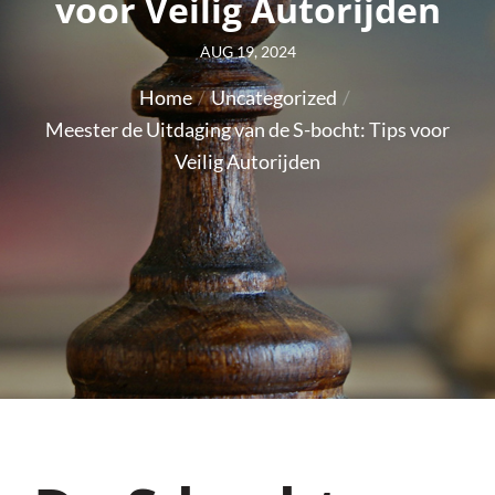
voor Veilig Autorijden
Posted
AUG 19, 2024
on
Home
Uncategorized
Meester de Uitdaging van de S-bocht: Tips voor
Veilig Autorijden