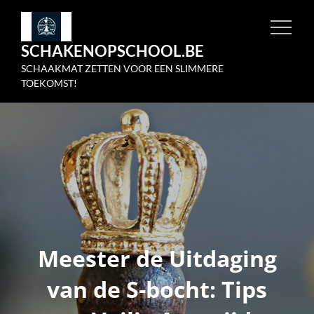
Skip
to
SCHAKENOPSCHOOL.BE
content
SCHAAKMAT ZETTEN VOOR EEN SLIMMERE
TOEKOMST!
Meester de Uitdaging
van de S-bocht: Tips