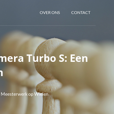
OVER ONS
CONTACT
mera Turbo S: Een
n
n Meesterwerk op Wielen