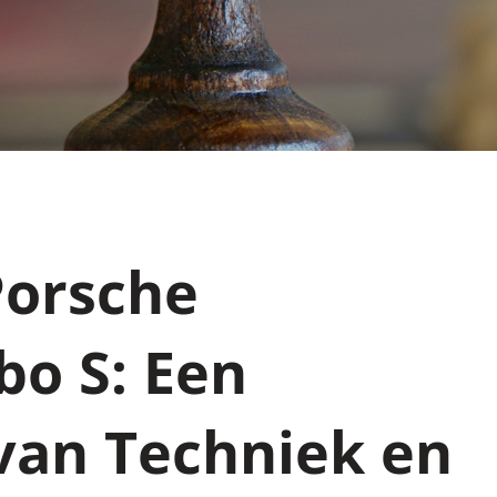
Porsche
o S: Een
van Techniek en