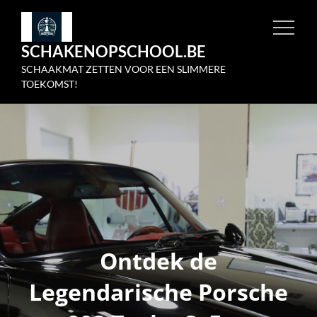
Skip
to
SCHAKENOPSCHOOL.BE
content
SCHAAKMAT ZETTEN VOOR EEN SLIMMERE
TOEKOMST!
Ontdek de
Legendarische Porsche