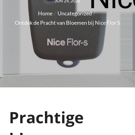
Posted
JUN 24, 2026
on
Home
Uncategorized
Ontdek de Pracht van Bloemen bij Nice Flor S
Prachtige