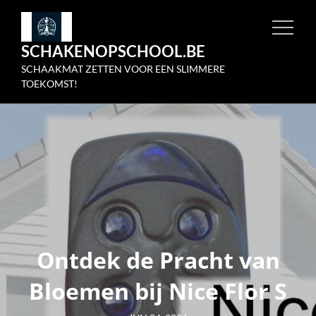
Skip
to
SCHAKENOPSCHOOL.BE
content
SCHAAKMAT ZETTEN VOOR EEN SLIMMERE
TOEKOMST!
Ontdek de Pracht van
Bloemen bij Nice Flor S