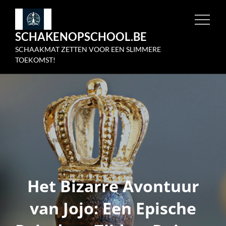
Skip
to
SCHAKENOPSCHOOL.BE
content
SCHAAKMAT ZETTEN VOOR EEN SLIMMERE
TOEKOMST!
Het Bizarre Avontuur
van Jojo: Een Epische