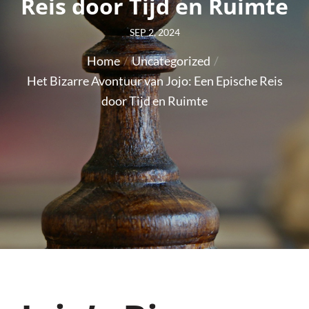
Reis door Tijd en Ruimte
Posted
SEP 2, 2024
on
Home
Uncategorized
Het Bizarre Avontuur van Jojo: Een Epische Reis
door Tijd en Ruimte