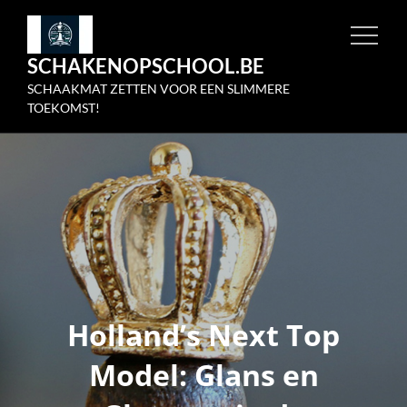
Skip
to
SCHAKENOPSCHOOL.BE
content
SCHAAKMAT ZETTEN VOOR EEN SLIMMERE
TOEKOMST!
Holland’s Next Top
Model: Glans en