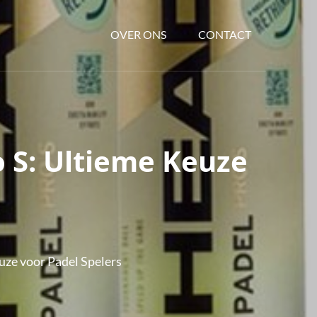
OVER ONS
CONTACT
 S: Ultieme Keuze
uze voor Padel Spelers