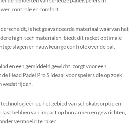
 met de behoeften van serieuze padelspelers in
ower, controle en comfort.
derscheidt, is het geavanceerde materiaal waarvan het
ere high-tech materialen, biedt dit racket optimale
htige slagen en nauwkeurige controle over de bal.
lad en een gemiddeld gewicht, zorgt voor een
de Head Padel Pro S ideaal voor spelers die op zoek
n wedstrijden.
e technologieën op het gebied van schokabsorptie en
er last hebben van impact op hun armen en gewrichten,
onder vermoeid te raken.