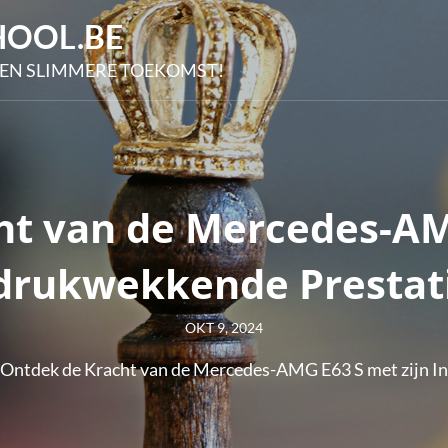
OOL.BE
EN SLIMMERE TOEKOMST!
ht van de Mercedes-AMG
drukwekkende Prestat
Posted
OKT 9, 2024
on
Ontdek de Kracht van de Mercedes-AMG E63 S met zijn I