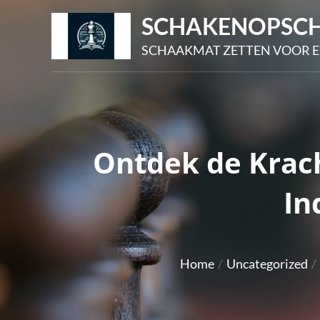
Skip
SCHAKENOPSCH
to
SCHAAKMAT ZETTEN VOOR E
content
Ontdek de Krac
In
Home
Uncategorized