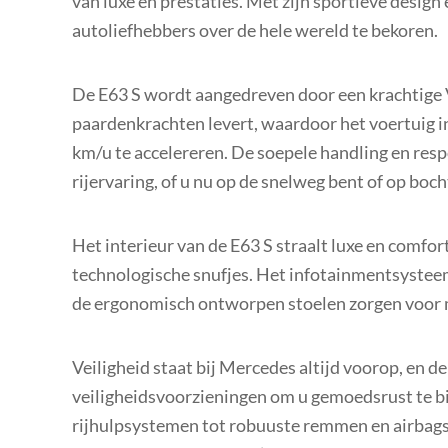
van luxe en prestaties. Met zijn sportieve desig
autoliefhebbers over de hele wereld te bekoren.
De E63 S wordt aangedreven door een krachtige V
paardenkrachten levert, waardoor het voertuig in
km/u te accelereren. De soepele handling en re
rijervaring, of u nu op de snelweg bent of op bo
Het interieur van de E63 S straalt luxe en comf
technologische snufjes. Het infotainmentsysteem 
de ergonomisch ontworpen stoelen zorgen voor ma
Veiligheid staat bij Mercedes altijd voorop, en de
veiligheidsvoorzieningen om u gemoedsrust te bi
rijhulpsystemen tot robuuste remmen en airbags