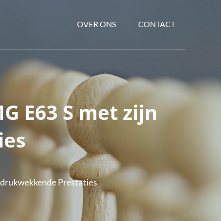
OVER ONS
CONTACT
 E63 S met zijn
ies
ndrukwekkende Prestaties