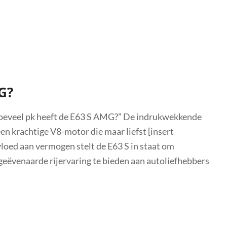
G?
Hoeveel pk heeft de E63 S AMG?” De indrukwekkende
krachtige V8-motor die maar liefst [insert
oed aan vermogen stelt de E63 S in staat om
eëvenaarde rijervaring te bieden aan autoliefhebbers