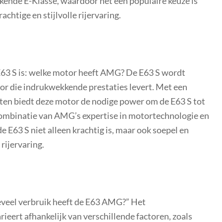
kkende E-Klasse, waardoor het een populaire keuze is
achtige en stijlvolle rijervaring.
63 S is: welke motor heeft AMG? De E63 S wordt
or die indrukwekkende prestaties levert. Met een
en biedt deze motor de nodige power om de E63 S tot
combinatie van AMG’s expertise in motortechnologie en
e E63 S niet alleen krachtig is, maar ook soepel en
rijervaring.
eveel verbruik heeft de E63 AMG?” Het
ert afhankelijk van verschillende factoren, zoals