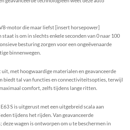
n en geavanceerde technologieën weet deze auto
8-motor die maar liefst [insert horsepower]
 staat is om in slechts enkele seconden van 0 naar 100
sponsieve besturing zorgen voor een ongeëvenaarde
chtige binnenwegen.
ort uit, met hoogwaardige materialen en geavanceerde
biedt tal van functies en connectiviteitsopties, terwijl
ximaal comfort, zelfs tijdens lange ritten.
 E63 S is uitgerust met een uitgebreid scala aan
eden tijdens het rijden. Van geavanceerde
; deze wagen is ontworpen om u te beschermen in