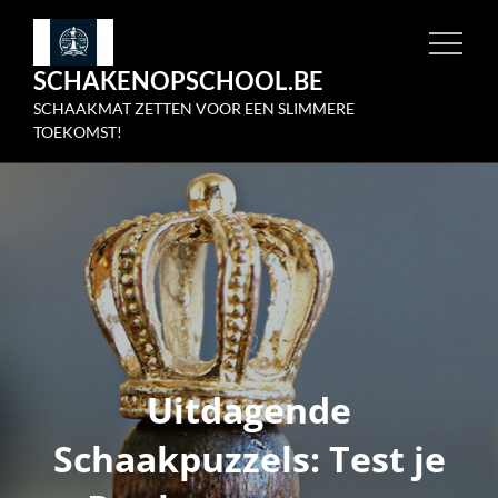
Skip
to
SCHAKENOPSCHOOL.BE
content
SCHAAKMAT ZETTEN VOOR EEN SLIMMERE
TOEKOMST!
Uitdagende
Schaakpuzzels: Test je