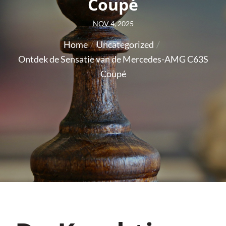
Coupé
Posted
NOV 4, 2025
on
Home
Uncategorized
Ontdek de Sensatie van de Mercedes-AMG C63S
Coupé