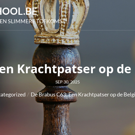
OOL.BE
EN SLIMMERE TOEKOMST!
Een Krachtpatser op de
Posted
SEP 30, 2025
on
ategorized
De Brabus C63: Een Krachtpatser op de Bel