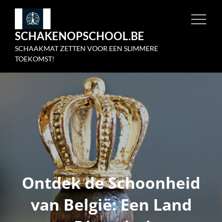
Skip
to
SCHAKENOPSCHOOL.BE
content
SCHAAKMAT ZETTEN VOOR EEN SLIMMERE
TOEKOMST!
Ontdek de Schoonheid
van België: Een Land