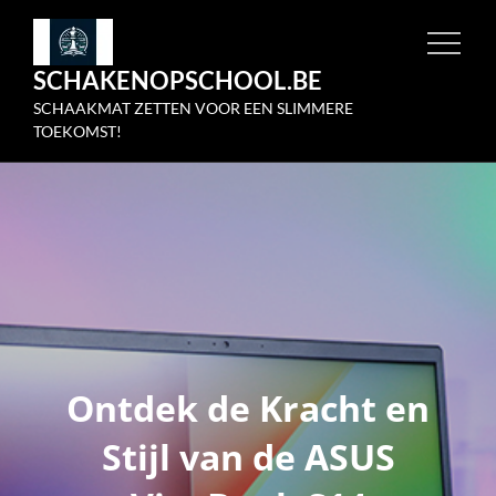
Skip
to
SCHAKENOPSCHOOL.BE
content
SCHAAKMAT ZETTEN VOOR EEN SLIMMERE
TOEKOMST!
Ontdek de Kracht en
Stijl van de ASUS