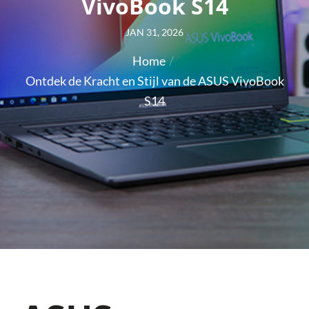
VivoBook S14
Posted
JAN 31, 2026
on
Home
Ontdek de Kracht en Stijl van de ASUS VivoBook
S14