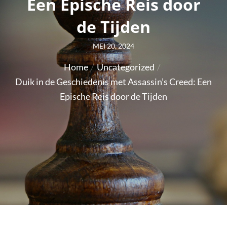
Een Epische Reis door
de Tijden
Posted
MEI 20, 2024
on
Home
Uncategorized
Duik in de Geschiedenis met Assassin’s Creed: Een
Epische Reis door de Tijden