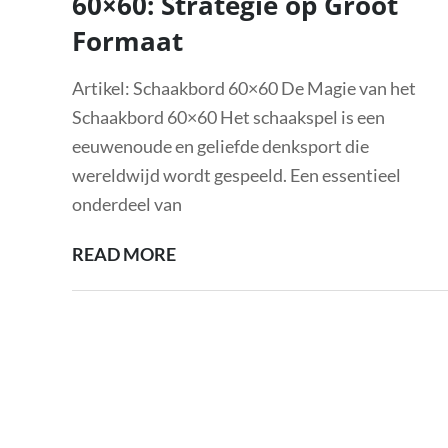
60×60: Strategie op Groot
Formaat
Artikel: Schaakbord 60×60 De Magie van het
Schaakbord 60×60 Het schaakspel is een
eeuwenoude en geliefde denksport die
wereldwijd wordt gespeeld. Een essentieel
onderdeel van
HET
READ MORE
BETOVERENDE
SCHAAKBORD
60×60:
STRATEGIE
OP
GROOT