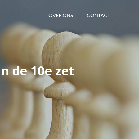
OVER ONS
CONTACT
an de 10e zet