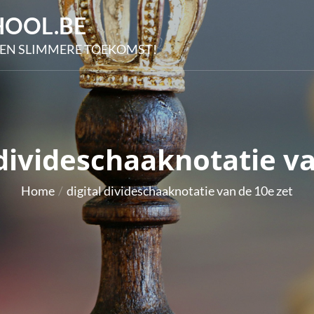
OOL.BE
EN SLIMMERE TOEKOMST!
 divideschaaknotatie v
Home
digital divideschaaknotatie van de 10e zet