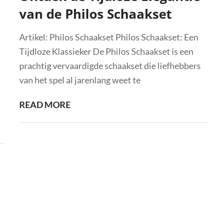
van de Philos Schaakset
Artikel: Philos Schaakset Philos Schaakset: Een
Tijdloze Klassieker De Philos Schaakset is een
prachtig vervaardigde schaakset die liefhebbers
van het spel al jarenlang weet te
ONTDEK
READ MORE
DE
TIJDLOZE
ELEGANTIE
VAN
DE
PHILOS
SCHAAKSET