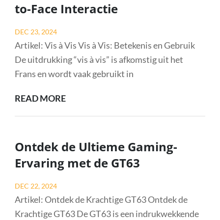
S20
to-Face Interactie
FE:
BETAALBARE
Posted
DEC 23, 2024
LUXE
on
Artikel: Vis à Vis Vis à Vis: Betekenis en Gebruik
IN
De uitdrukking “vis à vis” is afkomstig uit het
EEN
Frans en wordt vaak gebruikt in
SMARTPHONE
VIS
READ MORE
À
VIS:
DE
Ontdek de Ultieme Gaming-
BETEKENIS
Ervaring met de GT63
VAN
FACE-
Posted
DEC 22, 2024
TO-
on
Artikel: Ontdek de Krachtige GT63 Ontdek de
FACE
Krachtige GT63 De GT63 is een indrukwekkende