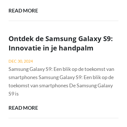
25
READ MORE
SLIMME
TIPS
VOOR
Ontdek de Samsung Galaxy S9:
SUCCESVOLLE
Innovatie in je handpalm
STUDIERESULTATEN
Posted
DEC 30, 2024
on
Samsung Galaxy S9: Een blik op de toekomst van
smartphones Samsung Galaxy S9: Een blik op de
toekomst van smartphones De Samsung Galaxy
S9 is
ONTDEK
READ MORE
DE
SAMSUNG