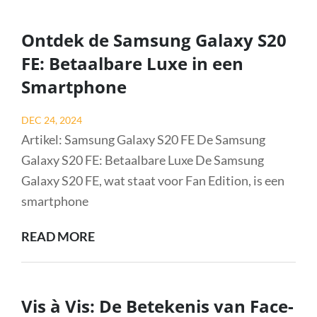
LEGENDARISCHE
PORSCHE
Ontdek de Samsung Galaxy S20
930
FE: Betaalbare Luxe in een
TURBO
Smartphone
S:
EEN
Posted
DEC 24, 2024
ICOON
on
Artikel: Samsung Galaxy S20 FE De Samsung
OP
Galaxy S20 FE: Betaalbare Luxe De Samsung
DE
Galaxy S20 FE, wat staat voor Fan Edition, is een
WEG
smartphone
ONTDEK
READ MORE
DE
SAMSUNG
GALAXY
Vis à Vis: De Betekenis van Face-