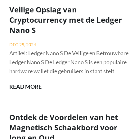
GALAXY
Veilige Opslag van
S9:
Cryptocurrency met de Ledger
INNOVATIE
Nano S
IN
JE
Posted
DEC 29, 2024
HANDPALM
on
Artikel: Ledger Nano S De Veilige en Betrouwbare
Ledger Nano S De Ledger Nano S is een populaire
hardware wallet die gebruikers in staat stelt
VEILIGE
READ MORE
OPSLAG
VAN
CRYPTOCURRENCY
Ontdek de Voordelen van het
MET
Magnetisch Schaakbord voor
DE
Jong en Oud