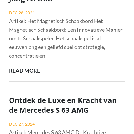
LEDGER
NANO
Posted
DEC 28, 2024
S
on
Artikel: Het Magnetisch Schaakbord Het
Magnetisch Schaakbord: Een Innovatieve Manier
om te Schaakspelen Het schaakspel is al
eeuwenlang een geliefd spel dat strategie,
concentratie en
ONTDEK
READ MORE
DE
VOORDELEN
VAN
Ontdek de Luxe en Kracht van
HET
de Mercedes S 63 AMG
MAGNETISCH
SCHAAKBORD
Posted
DEC 27, 2024
VOOR
on
Artikel: Mercedes S 63 AMG De Krachtige