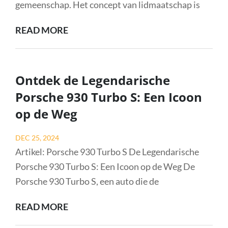
gemeenschap. Het concept van lidmaatschap is
ONTDEK
READ MORE
DE
VOORDELEN
VAN
Ontdek de Legendarische
LIDMAATSCHAP:
Porsche 930 Turbo S: Een Icoon
SAMEN
op de Weg
STERKER
STAAND
Posted
DEC 25, 2024
on
Artikel: Porsche 930 Turbo S De Legendarische
Porsche 930 Turbo S: Een Icoon op de Weg De
Porsche 930 Turbo S, een auto die de
ONTDEK
READ MORE
DE