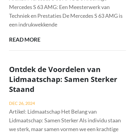
JONG
Mercedes S 63 AMG: Een Meesterwerk van
EN
Techniek en Prestaties De Mercedes S 63 AMG is
OUD
een indrukwekkende
ONTDEK
READ MORE
DE
LUXE
EN
Ontdek de Voordelen van
KRACHT
Lidmaatschap: Samen Sterker
VAN
Staand
DE
MERCEDES
Posted
DEC 26, 2024
S
on
Artikel: Lidmaatschap Het Belang van
63
Lidmaatschap: Samen Sterker Als individu staan
AMG
we sterk, maar samen vormen we een krachtige