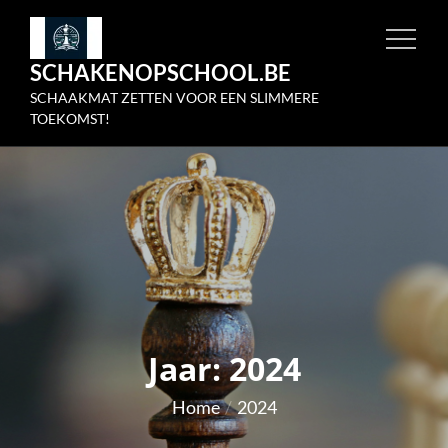
Skip
to
SCHAKENOPSCHOOL.BE
content
SCHAAKMAT ZETTEN VOOR EEN SLIMMERE
TOEKOMST!
Jaar:
2024
Home
2024