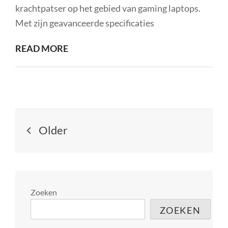
INTERACTIE
krachtpatser op het gebied van gaming laptops.
Met zijn geavanceerde specificaties
ONTDEK
READ MORE
DE
ULTIEME
GAMING-
ERVARING
Berichtnavigatie
MET
Older
DE
GT63
Zoeken
ZOEKEN