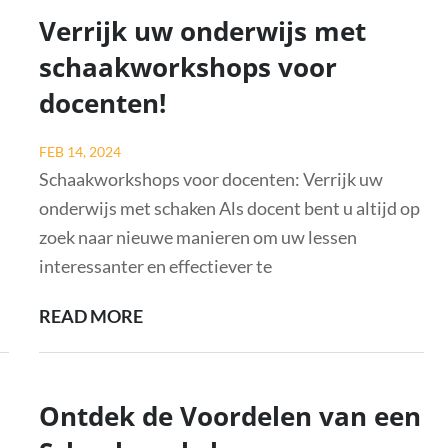
WERELD
Verrijk uw onderwijs met
VAN
schaakworkshops voor
DIGITALE
docenten!
SCHAAKPLATFORMEN
Posted
FEB 14, 2024
on
Schaakworkshops voor docenten: Verrijk uw
onderwijs met schaken Als docent bent u altijd op
zoek naar nieuwe manieren om uw lessen
interessanter en effectiever te
VERRIJK
READ MORE
UW
ONDERWIJS
MET
Ontdek de Voordelen van een
SCHAAKWORKSHOPS