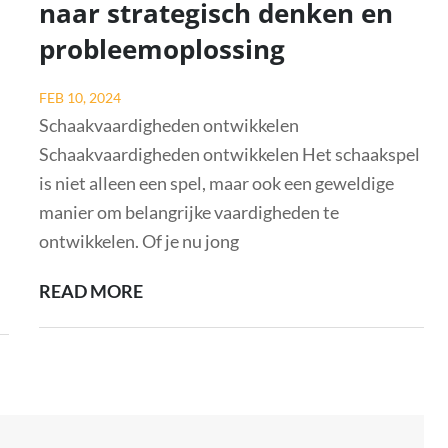
naar strategisch denken en
VOOR
probleemoplossing
LERAREN:
VERRIJKING
Posted
FEB 10, 2024
VOOR
on
Schaakvaardigheden ontwikkelen
HET
Schaakvaardigheden ontwikkelen Het schaakspel
ONDERWIJS!
is niet alleen een spel, maar ook een geweldige
manier om belangrijke vaardigheden te
ontwikkelen. Of je nu jong
ONTWIKKEL
READ MORE
JE
SCHAAKVAARDIGHEDEN:
EEN
REIS
NAAR