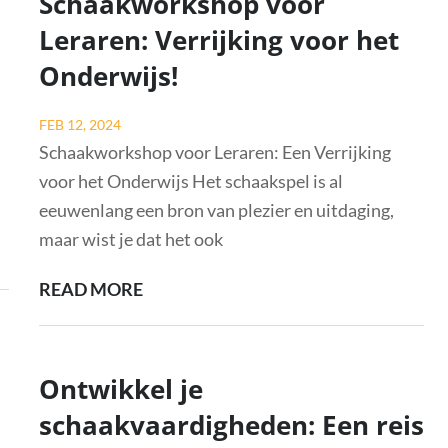
Schaakworkshop voor
VOOR
Leraren: Verrijking voor het
DOCENTEN!
Onderwijs!
Posted
FEB 12, 2024
on
Schaakworkshop voor Leraren: Een Verrijking
voor het Onderwijs Het schaakspel is al
eeuwenlang een bron van plezier en uitdaging,
maar wist je dat het ook
ONTDEK
READ MORE
DE
VOORDELEN
VAN
Ontwikkel je
EEN
schaakvaardigheden: Een reis
SCHAAKWORKSHOP