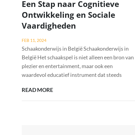
Een Stap naar Cognitieve
Ontwikkeling en Sociale
Vaardigheden
Posted
FEB 11, 2024
on
Schaakonderwijs in België Schaakonderwijs in
België Het schaakspel is niet alleen een bron van
plezier en entertainment, maar ook een
waardevol educatief instrument dat steeds
DE
READ MORE
OPKOMST
VAN
SCHAAKONDERWIJS
IN
Berichtnavigatie
BELGIË: