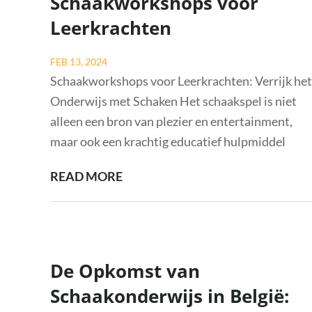
Schaakworkshops voor
TEMPO
Leerkrachten
MET
ONLINE
Posted
FEB 13, 2024
SCHAAKLESSEN
on
Schaakworkshops voor Leerkrachten: Verrijk het
Onderwijs met Schaken Het schaakspel is niet
alleen een bron van plezier en entertainment,
maar ook een krachtig educatief hulpmiddel
VERRIJK
READ MORE
HET
ONDERWIJS
MET
SCHAAKWORKSHOPS
De Opkomst van
VOOR
Schaakonderwijs in België:
LEERKRACHTEN