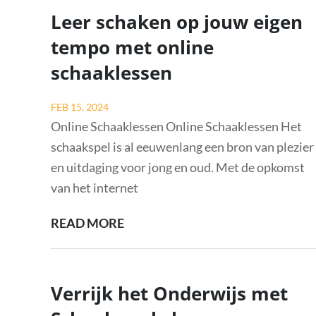
LEERZAME
Leer schaken op jouw eigen
EN
tempo met online
VERBINDENDE
schaaklessen
ERVARING
Posted
FEB 15, 2024
on
Online Schaaklessen Online Schaaklessen Het
schaakspel is al eeuwenlang een bron van plezier
en uitdaging voor jong en oud. Met de opkomst
van het internet
LEER
READ MORE
SCHAKEN
OP
JOUW
Verrijk het Onderwijs met
EIGEN