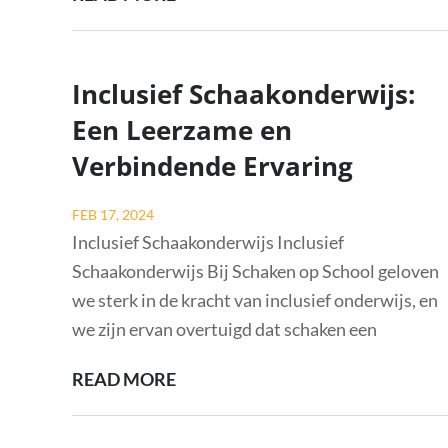
BELANG
VAN
EEN
Inclusief Schaakonderwijs:
SCHAAKPROGRAMMA
Een Leerzame en
IN
Verbindende Ervaring
HET
ONDERWIJS
Posted
FEB 17, 2024
on
Inclusief Schaakonderwijs Inclusief
Schaakonderwijs Bij Schaken op School geloven
we sterk in de kracht van inclusief onderwijs, en
we zijn ervan overtuigd dat schaken een
INCLUSIEF
READ MORE
SCHAAKONDERWIJS:
EEN