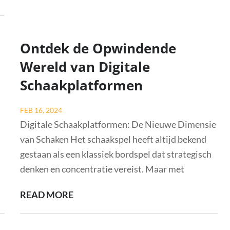
KRACHT
VAN
SCHAKEN
Ontdek de Opwindende
IN
Wereld van Digitale
HET
Schaakplatformen
ONDERWIJS
Posted
FEB 16, 2024
on
Digitale Schaakplatformen: De Nieuwe Dimensie
van Schaken Het schaakspel heeft altijd bekend
gestaan als een klassiek bordspel dat strategisch
denken en concentratie vereist. Maar met
ONTDEK
READ MORE
DE
OPWINDENDE