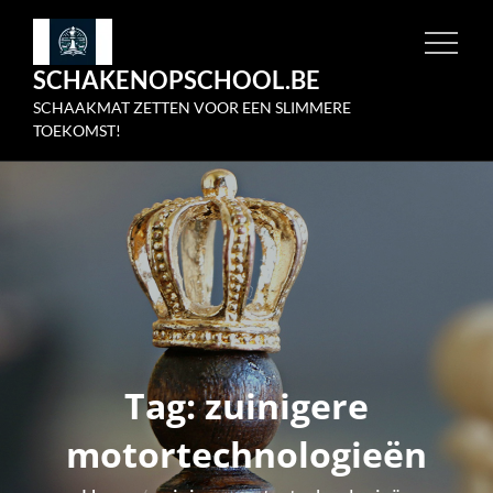
Skip
to
SCHAKENOPSCHOOL.BE
content
SCHAAKMAT ZETTEN VOOR EEN SLIMMERE
TOEKOMST!
Tag:
zuinigere
motortechnologieën