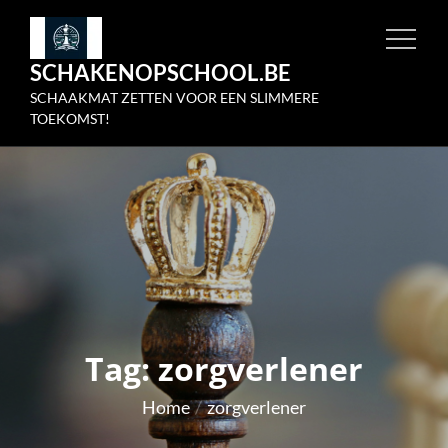
Skip
to
SCHAKENOPSCHOOL.BE
content
SCHAAKMAT ZETTEN VOOR EEN SLIMMERE
TOEKOMST!
Tag:
zorgverlener
Home
zorgverlener