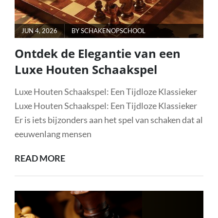
POSTED
JUN 4, 2026
BY
SCHAKENOPSCHOOL
ON
Ontdek de Elegantie van een
Luxe Houten Schaakspel
Luxe Houten Schaakspel: Een Tijdloze Klassieker
Luxe Houten Schaakspel: Een Tijdloze Klassieker
Er is iets bijzonders aan het spel van schaken dat al
eeuwenlang mensen
ONTDEK
READ MORE
DE
ELEGANTIE
VAN
EEN