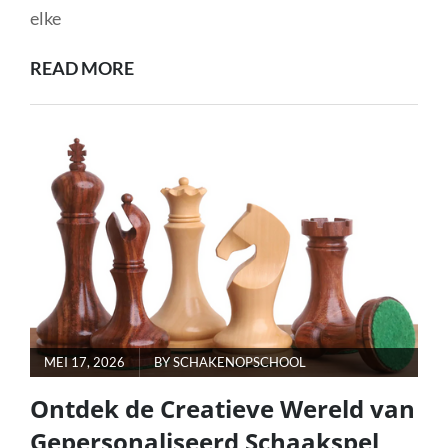
elke
ERVAAR
READ MORE
DE
KLASSE
VAN
HET
SENATOR
LUXE
HOUTEN
SCHAAKSPEL
POSTED
MEI 17, 2026
BY
SCHAKENOPSCHOOL
ON
Ontdek de Creatieve Wereld van
Gepersonaliseerd Schaakspel