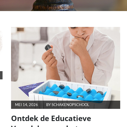
POSTED
MEI 14, 2026
BY
SCHAKENOPSCHOOL
ON
Ontdek de Educatieve