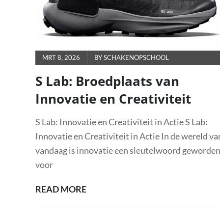
POSTED
MRT 8, 2026
BY
SCHAKENOPSCHOOL
ON
S Lab: Broedplaats van
Innovatie en Creativiteit
S Lab: Innovatie en Creativiteit in Actie S Lab:
Innovatie en Creativiteit in Actie In de wereld va
vandaag is innovatie een sleutelwoord geworde
voor
S
READ MORE
LAB:
BROEDPLAATS