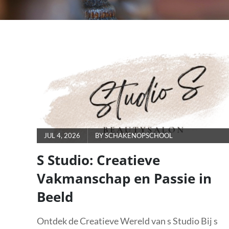
POSTED
JUL 4, 2026
BY
SCHAKENOPSCHOOL
ON
S Studio: Creatieve
Vakmanschap en Passie in
Beeld
Ontdek de Creatieve Wereld van s Studio Bij s