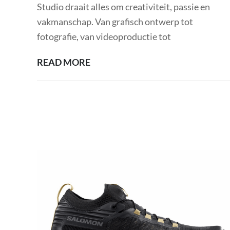
Studio draait alles om creativiteit, passie en
vakmanschap. Van grafisch ontwerp tot
fotografie, van videoproductie tot
S
READ MORE
STUDIO:
CREATIEVE
VAKMANSCHAP
EN
PASSIE
IN
BEELD