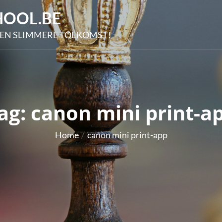
OOL.BE
EN SLIMMERE TOEKOMST!
ag:
canon mini print-a
Home
canon mini print-app