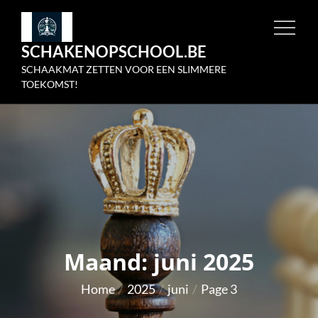
Skip
to
SCHAKENOPSCHOOL.BE
content
SCHAAKMAT ZETTEN VOOR EEN SLIMMERE
TOEKOMST!
Maand:
juni 2025
Home
2025
juni
Page 3