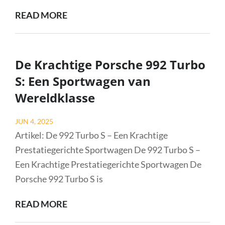
ONTDEK
READ MORE
DE
ULTIEME
PRESTATIES
De Krachtige Porsche 992 Turbo
VAN
S: Een Sportwagen van
DE
Wereldklasse
CONTINENTAL
GRAND
Posted
JUN 4, 2025
PRIX
on
Artikel: De 992 Turbo S – Een Krachtige
5000
Prestatiegerichte Sportwagen De 992 Turbo S –
S
Een Krachtige Prestatiegerichte Sportwagen De
TR
Porsche 992 Turbo S is
DE
READ MORE
KRACHTIGE