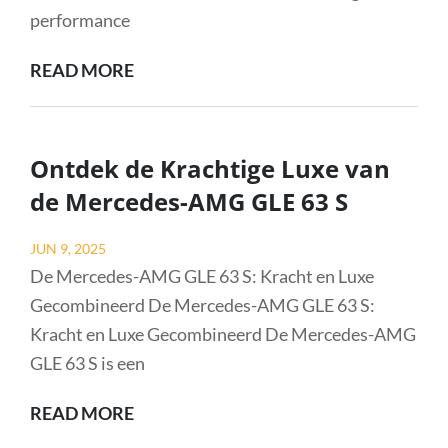
performance
ONTDEK
READ MORE
DE
LEGENDARISCHE
PORSCHE
Ontdek de Krachtige Luxe van
996
de Mercedes-AMG GLE 63 S
TURBO
S:
Posted
JUN 9, 2025
EEN
on
De Mercedes-AMG GLE 63 S: Kracht en Luxe
ICOON
Gecombineerd De Mercedes-AMG GLE 63 S:
VAN
Kracht en Luxe Gecombineerd De Mercedes-AMG
PRESTATIES
GLE 63 S is een
ONTDEK
READ MORE
DE