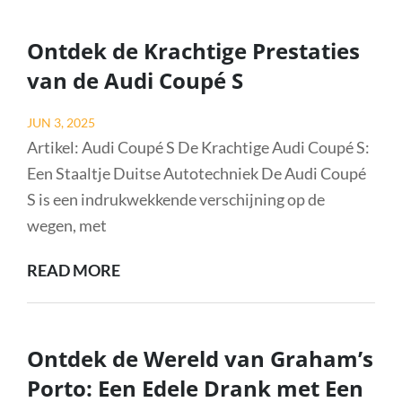
PORSCHE
992
Ontdek de Krachtige Prestaties
TURBO
van de Audi Coupé S
S:
EEN
Posted
JUN 3, 2025
SPORTWAGEN
on
Artikel: Audi Coupé S De Krachtige Audi Coupé S:
VAN
Een Staaltje Duitse Autotechniek De Audi Coupé
WERELDKLASSE
S is een indrukwekkende verschijning op de
wegen, met
ONTDEK
READ MORE
DE
KRACHTIGE
PRESTATIES
Ontdek de Wereld van Graham’s
VAN
Porto: Een Edele Drank met Een
DE