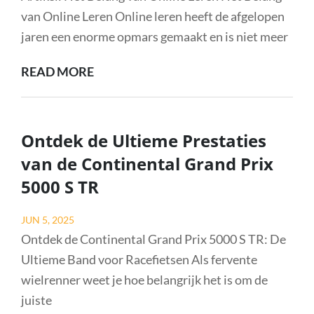
S
van Online Leren Online leren heeft de afgelopen
jaren een enorme opmars gemaakt en is niet meer
ONTDEK
READ MORE
DE
VOORDELEN
VAN
Ontdek de Ultieme Prestaties
ONLINE
van de Continental Grand Prix
LEREN:
5000 S TR
STUDEREN
IN
Posted
JUN 5, 2025
DE
on
Ontdek de Continental Grand Prix 5000 S TR: De
DIGITALE
Ultieme Band voor Racefietsen Als fervente
WERELD
wielrenner weet je hoe belangrijk het is om de
juiste