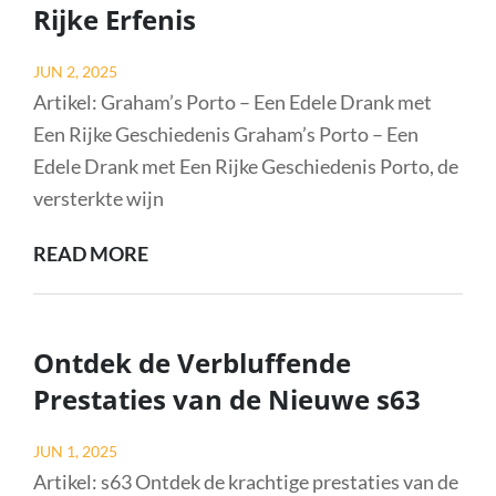
Rijke Erfenis
AUDI
COUPÉ
Posted
JUN 2, 2025
S
on
Artikel: Graham’s Porto – Een Edele Drank met
Een Rijke Geschiedenis Graham’s Porto – Een
Edele Drank met Een Rijke Geschiedenis Porto, de
versterkte wijn
ONTDEK
READ MORE
DE
WERELD
VAN
Ontdek de Verbluffende
GRAHAM’S
Prestaties van de Nieuwe s63
PORTO:
EEN
Posted
JUN 1, 2025
EDELE
on
Artikel: s63 Ontdek de krachtige prestaties van de