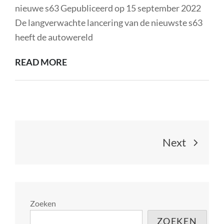
DRANK
nieuwe s63 Gepubliceerd op 15 september 2022
MET
De langverwachte lancering van de nieuwste s63
EEN
heeft de autowereld
RIJKE
ONTDEK
READ MORE
ERFENIS
DE
VERBLUFFENDE
PRESTATIES
VAN
Berichtnavigatie
DE
Next
NIEUWE
S63
Zoeken
ZOEKEN