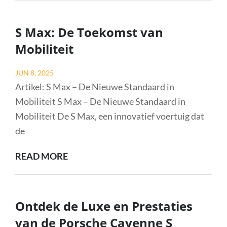
KRACHTIGE
LUXE
S Max: De Toekomst van
VAN
Mobiliteit
DE
MERCEDES-
Posted
JUN 8, 2025
AMG
on
Artikel: S Max – De Nieuwe Standaard in
GLE
Mobiliteit S Max – De Nieuwe Standaard in
63
Mobiliteit De S Max, een innovatief voertuig dat
S
de
S
READ MORE
MAX:
DE
TOEKOMST
Ontdek de Luxe en Prestaties
VAN
van de Porsche Cayenne S